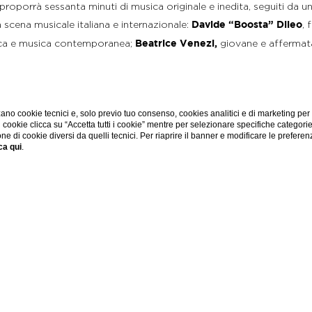
oporrà sessanta minuti di musica originale e inedita, seguiti da un
 scena musicale italiana e internazionale:
, 
Davide “Boosta” Dileo
nica e musica contemporanea;
giovane e affermata 
Beatrice Venezi,
, storica formazione sassarese nota pe
l’Orchestra Ente De Carolis
, DJ e produttore italiano di fama internazionale, già protago
ntieri
Doglio.
ano cookie tecnici e, solo previo tuo consenso, cookies analitici e di marketing per
 non sono previsti posti a sedere tradizionali: il pubblico sarà acc
di cookie clicca su “Accetta tutti i cookie” mentre per selezionare specifiche categori
one di cookie diversi da quelli tecnici. Per riaprire il banner e modificare le preferen
 per un’esperienza immersiva e potente, capace di avvolgere gli spe
ca qui
.
nell’eleganza di un’onda in continuo movimento.
si trasformerà nella cornice esclusiva che ospiterà la preview di q
o
nità di immergersi in anteprima nel sound vibrante di OCEAN. Duran
per la performance del 16 agosto alla Forte Arena
tti
, a tariffa ag
un posto nella notte più iconica dell’estate 2025.
eciale la serata, la proposta food & beverage dell’American Bar di
orrà il cocktail “Mari Pintau”, ispirato al titolo dell’evento e al mar
”, accompagnato da un’elegante alzatina, sarà disponibile al prezzo 