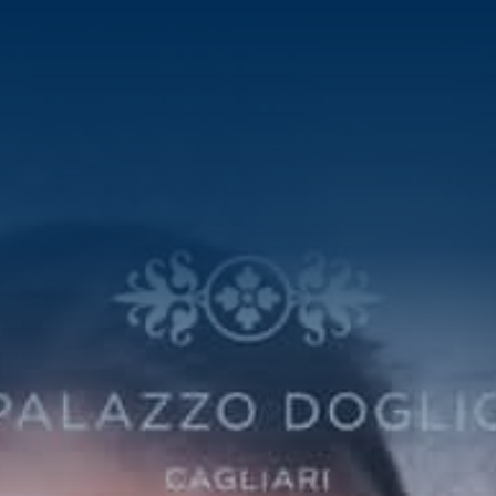
ERE & SUITES
LA CORTE
TORANTI & BAR
ITNESS CENTER
ING & EVENTI