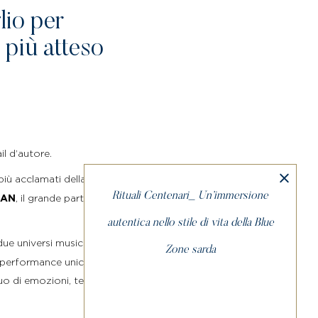
io per
 più atteso
il d’autore.
più acclamati della scena
Rituali Centenari_ Un’immersione
, il grande party estivo
EAN
autentica nello stile di vita della Blue
ue universi musicali
Zone sarda
a performance unica, in cui
o di emozioni, tensioni e