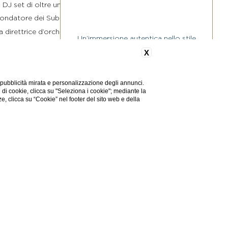
 DJ set di oltre un’ora con
fondatore dei Subsonica e
direttrice d’orchestra e
Un’immersione autentica nello stile
r produzioni di livello
di vita della Blue Zone sarda
X
nista della serata in Corte
Palazzo Doglio presenta Rituali
Centenari: un’esperienza esclusiva
 pubblicità mirata e personalizzazione degli annunci.
pensata per chi […]
olto in un layout esclusivo
e di cookie, clicca su "Seleziona i cookie"; mediante la
ze, clicca su “Cookie” nel footer del sito web e della
ttatori nella profondità e
SCOPRI OFFERTA
uesto incredibile evento,
te la serata sarà possibile
, assicurandosi così
evolata
 Palazzo Doglio, che per
e della Sardegna.
di 20 euro a persona, per