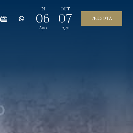
IN
OUT
06
07
Ago
Ago