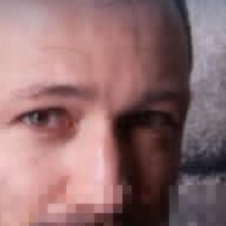
TEATRO
DOVE SIAMO
WHAT’S ON
ERTE SPECIALI
LEADERS CLUB