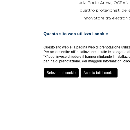
Alla Forte Arena, OCEAN pr
quattro protagonisti della
innovatore tra elettro
divulgatrice culturale;
Questo sito web utilizza i cookie
mondiale;
e Marco Carpe
Questo sito web e la pagina web di prenotazione utilizz
Per questa serata speciale
Per acconsentire all’installazione di tutte le categorie 
“x” puoi invece chiudere il banner rifiutando l’installazi
con lounges e aree privé,
pagina di prenotazione. Per maggiori informazioni
clic
Il 28 luglio Corte Dogli
offrendo a tutti l’opportu
acquistare in loco i biglie
A rendere ancora più sp
l’occasione prop
Il cocktail “Mari Pintau