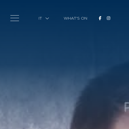
IT
WHAT'S ON
IT
EN
CAM
RIS
SPA & F
MEET