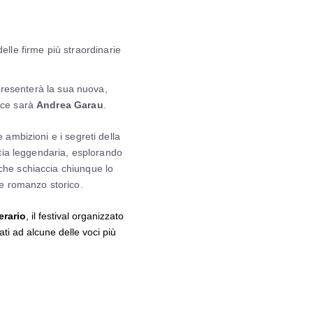
Zone sarda
elle firme più straordinarie
, presenterà la sua nuova,
rice sarà
Andrea Garau
.
Un’immersione autentica nello stile di
 ambizioni e i segreti della
vita della Blue Zone sarda Palazzo
astia leggendaria, esplorando
Doglio presenta Rituali Centenari:
 che schiaccia chiunque lo
un’esperienza esclusiva pensata per
de romanzo storico.
chi […]
erario
, il festival organizzato
SCOPRI OFFERTA
ti ad alcune delle voci più