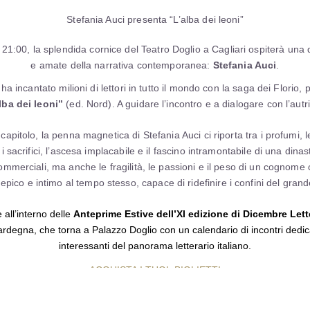
Stefania Auci presenta “L’alba dei leoni”
 21:00, la splendida cornice del Teatro Doglio a Cagliari ospiterà una d
e amate della narrativa contemporanea:
Stefania Auci
.
 ha incantato milioni di lettori in tutto il mondo con la saga dei Florio
lba dei leoni”
(ed. Nord). A guidare l’incontro e a dialogare con l’aut
apitolo, la penna magnetica di Stefania Auci ci riporta tra i profumi, le
 sacrifici, l’ascesa implacabile e il fascino intramontabile di una din
 commerciali, ma anche le fragilità, le passioni e il peso di un cognome
 epico e intimo al tempo stesso, capace di ridefinire i confini del gran
all’interno delle
Anteprime Estive dell’XI edizione di Dicembre Lett
rdegna, che torna a Palazzo Doglio con un calendario di incontri dedica
interessanti del panorama letterario italiano.
ACQUISTA I TUOI BIGLIETTI