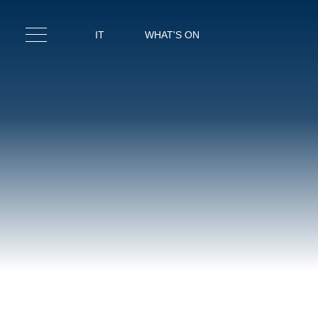
IT
WHAT'S ON
IT
EN
CAM
RIST
SPA & F
MEET