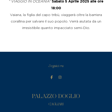
“ VIAGGIO IN OCEANIA”
Sabato 5 Aprile 2025 alle ore
18:00
Vaiana, la figlia del capo tribù, viaggerà oltre la barriera
corallina per salvare il suo popolo. Verrà aiutata da un
irresistibile quanto impacciato semi-Dio.
Seguici su
PALAZZO DOGLIO
CAGLIARI