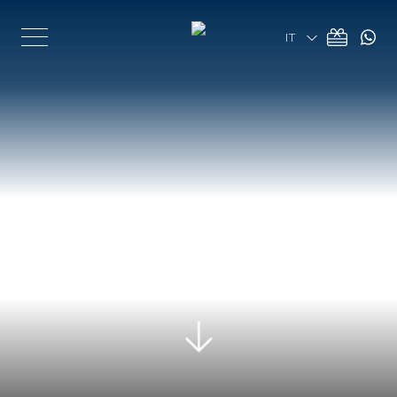
IT
IT
EN
CAMERE & SUITES
SUITE
LA CORTE
EXECUTIVE SUITE
RISTORANTI & BAR
PRESTIGE
OSTERIA DEL FORTE
SPA & FITNESS CENTER
DELUXE
AMERICAN BAR
DOGLIO CLUB
MEETING & EVENTI
CLASSIC
FITNESS CENTER
TEATRO
DOVE SIAMO