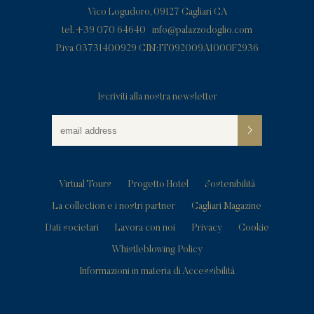
Vico Logudoro, 09127 Cagliari CA
tel. +39 070 64640
info@palazzodoglio.com
P.iva 03731400929 CIN:IT092009A1000F2936
Iscriviti alla nostra newsletter
Virtual Tours
Progetto Hotel
Sostenibilità
La collection e i nostri partner
Cagliari Magazine
Dati societari
Lavora con noi
Privacy
Cookie
Whistleblowing Policy
Informazioni in materia di Accessibilità