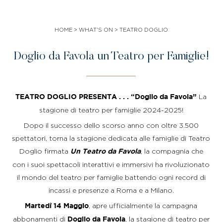
WHAT’S ON
OFFERTE SPECIALI
HOME
>
WHAT’S ON
>
TEATRO DOGLIO
LEADERS CLUB
Doglio da Favola un Teatro per Famiglie!
La
TEATRO DOGLIO PRESENTA . . .
“Doglio da Favola”
stagione di teatro per famiglie 2024-2025!
Dopo il successo dello scorso anno con oltre 3.500
spettatori, torna la stagione dedicata alle famiglie di Teatro
Doglio firmata
, la compagnia che
Un Teatro da Favola
con i suoi spettacoli interattivi e immersivi ha rivoluzionato
il mondo del teatro per famiglie battendo ogni record di
incassi e presenze a Roma e a Milano.
, apre ufficialmente la campagna
Martedì 14 Maggio
abbonamenti di
, la stagione di teatro per
Doglio da Favola