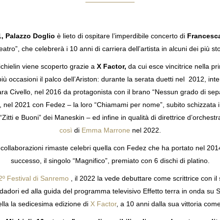
1, Palazzo Doglio
è lieto di ospitare l’imperdibile concerto di
Francesca
atro”, che celebrerà i 10 anni di carriera dell’artista in alcuni dei più stor
ichielin viene scoperto grazie a
X Factor,
da cui esce vincitrice nella p
 occasioni il palco dell’Ariston: durante la serata duetti nel 2012, int
ra Civello, nel 2016 da protagonista con il brano “Nessun grado di sepa
 nel 2021 con Fedez – la loro “Chiamami per nome”, subito schizzata in v
tti e Buoni” dei Maneskin – ed infine in qualità di direttrice d’orchestr
così
di
Emma Marrone
nel 2022.
 e collaborazioni rimaste celebri quella con Fedez che ha portato nel 2014
successo, il singolo “Magnifico”, premiato con 6 dischi di platino.
2º Festival di Sanremo
, il 2022 la vede debuttare come scrittrice con i
adori ed alla guida del programma televisivo Effetto terra in onda su Sk
lla la sedicesima edizione di
X Factor
, a 10 anni dalla sua vittoria com