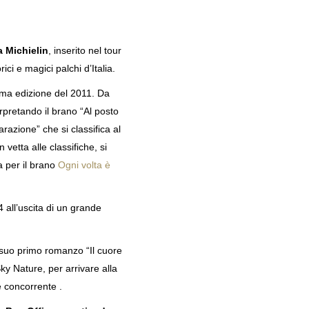
autentica nello stile di vita della Blue
Zone sarda
 Michielin
, inserito nel tour
ici e magici palchi d’Italia.
rima edizione del 2011. Da
erpretando il brano “Al posto
razione” che si classifica al
etta alle classifiche, si
Un’immersione autentica nello stile di
a per il brano
Ogni volta è
vita della Blue Zone sarda Palazzo
Doglio presenta Rituali Centenari:
 all’uscita di un grande
un’esperienza esclusiva pensata per
chi […]
l suo primo romanzo “Il cuore
SCOPRI OFFERTA
y Nature, per arrivare alla
e concorrente .