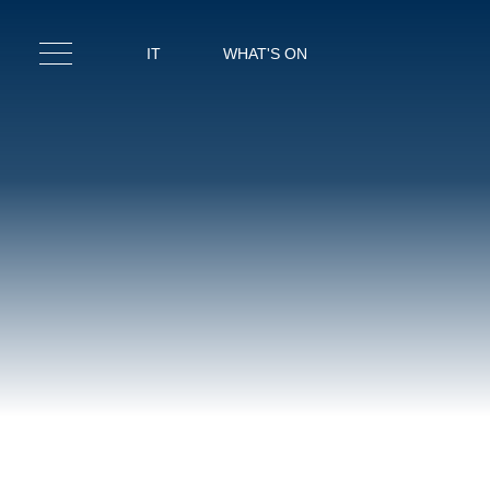
IT
WHAT'S ON
IT
EN
CAM
RIST
SPA & F
MEET