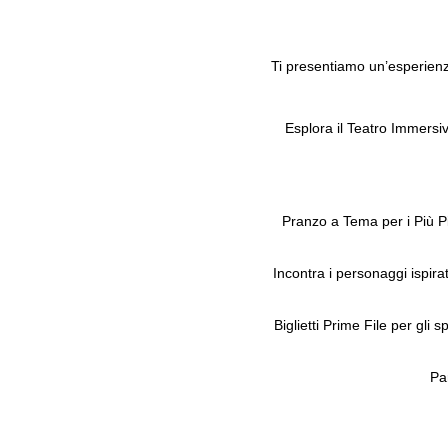
Ti presentiamo un’esperienz
Esplora il Teatro Immersi
Pranzo a Tema per i Più Pic
Incontra i personaggi ispir
Biglietti Prime File per gli 
Pa
E tu? Che aspetti! Non p
week