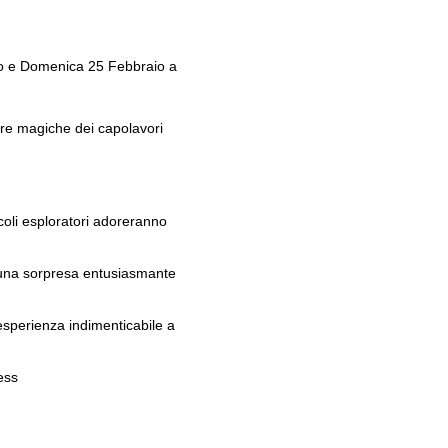
Zone sarda
aio e Domenica 25 Febbraio a
ere magiche dei capolavori
Un’immersione autentica nello stile di
vita della Blue Zone sarda Palazzo
ccoli esploratori adoreranno
Doglio presenta Rituali Centenari:
un’esperienza esclusiva pensata per
chi […]
à una sorpresa entusiasmante
SCOPRI OFFERTA
n’esperienza indimenticabile a
ess
nvolgente! Prenota il tuo
o.com