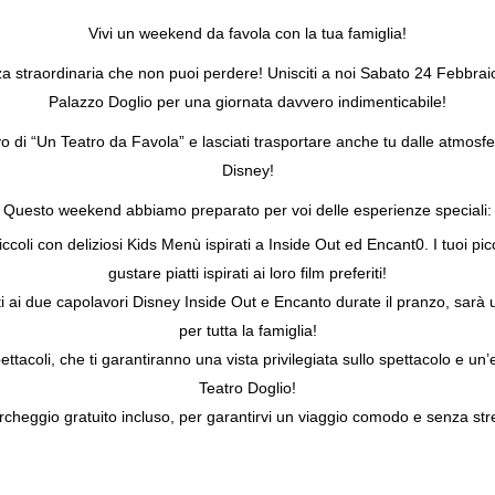
Vivi un weekend da favola con la tua famiglia!
a straordinaria che non puoi perdere! Unisciti a noi Sabato 24 Febbr
Palazzo Doglio per una giornata davvero indimenticabile!
vo di “Un Teatro da Favola” e lasciati trasportare anche tu dalle atmosf
Disney!
Questo weekend abbiamo preparato per voi delle esperienze speciali:
coli con deliziosi Kids Menù ispirati a Inside Out ed Encant0. I tuoi pi
gustare piatti ispirati ai loro film preferiti!
ati ai due capolavori Disney Inside Out e Encanto durate il pranzo, sar
per tutta la famiglia!
spettacoli, che ti garantiranno una vista privilegiata sullo spettacolo e u
Teatro Doglio!
rcheggio gratuito incluso, per garantirvi un viaggio comodo e senza str
erdere l’occasione di regalare ai tuoi bambini un’esperienza unica e coi
end da favola ora inviando una mail a: osteriadelforte@palazzodogli