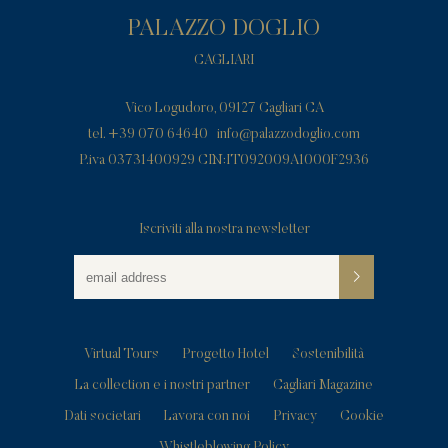
PALAZZO DOGLIO
CAGLIARI
Vico Logudoro, 09127 Cagliari CA
tel. +39 070 64640
info@palazzodoglio.com
P.iva 03731400929 CIN:IT092009A1000F2936
Iscriviti alla nostra newsletter
Virtual Tours
Progetto Hotel
Sostenibilità
La collection e i nostri partner
Cagliari Magazine
Dati societari
Lavora con noi
Privacy
Cookie
Whistleblowing Policy